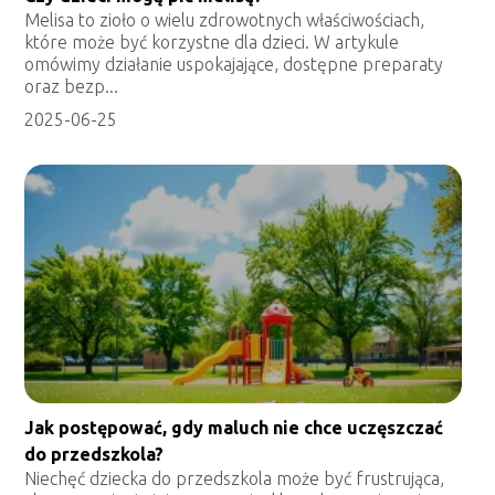
Melisa to zioło o wielu zdrowotnych właściwościach,
które może być korzystne dla dzieci. W artykule
omówimy działanie uspokajające, dostępne preparaty
oraz bezp...
2025-06-25
Jak postępować, gdy maluch nie chce uczęszczać
do przedszkola?
Niechęć dziecka do przedszkola może być frustrująca,