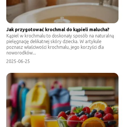
Jak przygotować krochmal do kąpieli malucha?
Kąpiel w krochmalu to doskonały sposób na naturalną
pielęgnację delikatnej skóry dziecka. W artykule
poznasz właściwości krochmalu, jego korzyści dla
noworodków...
2025-06-25