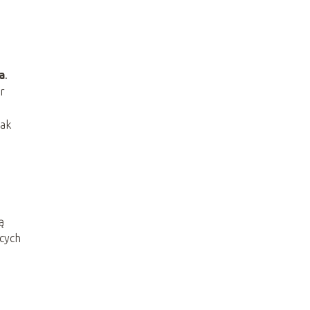
a
.
r
jak
ą
cych