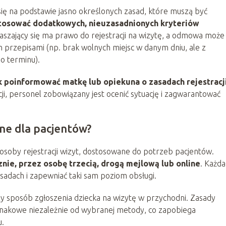
ię na podstawie jasno określonych zasad, które muszą być
tosować dodatkowych, nieuzasadnionych kryteriów
łaszający się ma prawo do rejestracji na wizytę, a odmowa może
 przepisami (np. brak wolnych miejsc w danym dniu, ale z
o terminu).
 poinformować matkę lub opiekuna o zasadach rejestracj
cji, personel zobowiązany jest ocenić sytuację i zagwarantować
pne dla pacjentów?
soby rejestracji wizyt, dostosowane do potrzeb pacjentów.
znie, przez osobę trzecią, drogą mejlową lub online
. Każda
adach i zapewniać taki sam poziom obsługi.
y sposób zgłoszenia dziecka na wizytę w przychodni. Zasady
jednakowe niezależnie od wybranej metody, co zapobiega
u.