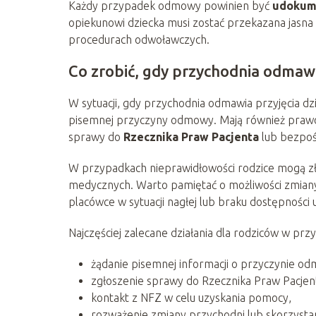
Każdy przypadek odmowy powinien być
udokum
opiekunowi dziecka musi zostać przekazana jasna
procedurach odwoławczych.
Co zrobić, gdy przychodnia odmawi
W sytuacji, gdy przychodnia odmawia przyjęcia dzi
pisemnej przyczyny odmowy. Mają również prawo d
sprawy do
Rzecznika Praw Pacjenta
lub bezpoś
W przypadkach nieprawidłowości rodzice mogą zł
medycznych. Warto pamiętać o możliwości zmiany p
placówce w sytuacji nagłej lub braku dostępności
Najczęściej zalecane działania dla rodziców w pr
żądanie pisemnej informacji o przyczynie o
zgłoszenie sprawy do Rzecznika Praw Pacjen
kontakt z NFZ w celu uzyskania pomocy,
rozważenie zmiany przychodni lub skorzystani