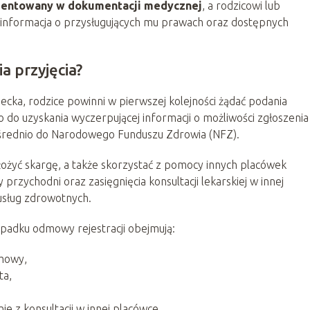
entowany w dokumentacji medycznej
, a rodzicowi lub
 informacja o przysługujących mu prawach oraz dostępnych
a przyjęcia?
ecka, rodzice powinni w pierwszej kolejności żądać podania
o uzyskania wyczerpującej informacji o możliwości zgłoszenia
rednio do Narodowego Funduszu Zdrowia (NFZ).
ożyć skargę, a także skorzystać z pomocy innych placówek
rzychodni oraz zasięgnięcia konsultacji lekarskiej w innej
 usług zdrowotnych.
zypadku odmowy rejestracji obejmują:
dmowy,
ta,
e z konsultacji w innej placówce.