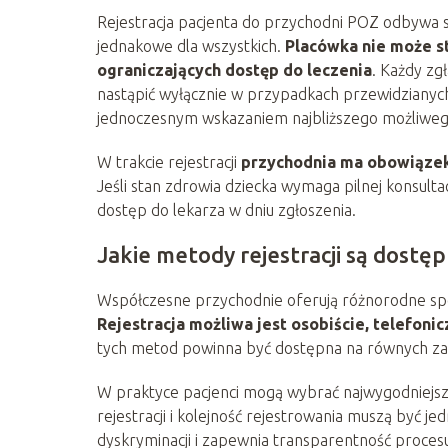
Rejestracja pacjenta do przychodni POZ odbywa s
jednakowe dla wszystkich.
Placówka nie może s
ograniczających dostęp do leczenia
. Każdy zg
nastąpić wyłącznie w przypadkach przewidzianych
jednoczesnym wskazaniem najbliższego możliweg
W trakcie rejestracji
przychodnia ma obowiązek
Jeśli stan zdrowia dziecka wymaga pilnej konsulta
dostęp do lekarza w dniu zgłoszenia.
Jakie metody rejestracji są dostę
Współczesne przychodnie oferują różnorodne spo
Rejestracja możliwa jest osobiście, telefonic
tych metod powinna być dostępna na równych zas
W praktyce pacjenci mogą wybrać najwygodniejsz
rejestracji i kolejność rejestrowania muszą być 
dyskryminacji i zapewnia transparentność proces