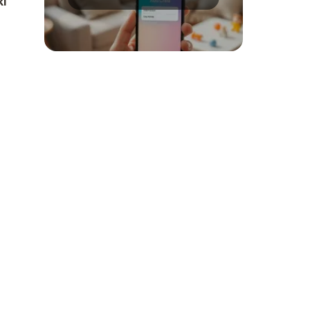
ki
aplikacji mObywatel?