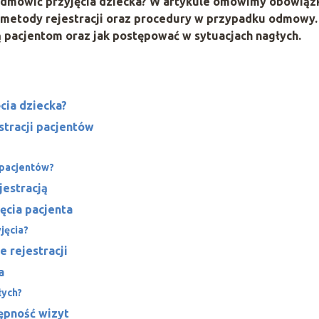
odmówić przyjęcia dziecka? W artykule omówimy obowiąz
, metody rejestracji oraz procedury w przypadku odmowy.
ą pacjentom oraz jak postępować w sytuacjach nagłych.
cia dziecka?
stracji pacjentów
 pacjentów?
jestracją
cia pacjenta
jęcia?
 rejestracji
a
łych?
ępność wizyt