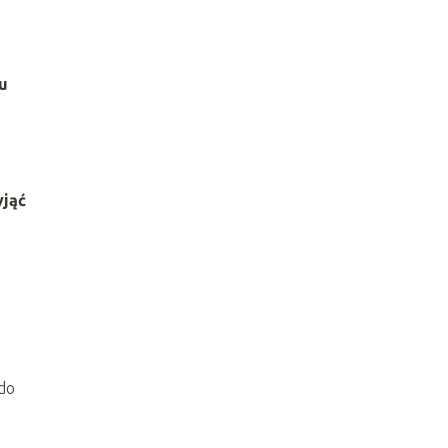
u
yjąć
b
 do