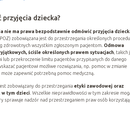
przyjęcia dziecka?
ia nie ma prawa bezpodstawnie odmówić przyjęcia dzieck
POZ) zobowiązana jest do przestrzegania określonych procedu
ług zdrowotnych wszystkim zgłoszonym pacjentom.
Odmowa
wyjątkowych, ściśle określonych prawem sytuacjach
, takich 
ni lub przekroczenie limitu pacjentów przypisanych do danego
skazać pacjentowi możliwe rozwiązania, np. pomoc w zmianie
óra może zapewnić potrzebną pomoc medyczną.
 jest zobowiązany do przestrzegania
etyki zawodowej oraz
 w tym dzieci
. Wszelkie nieprawidłowości w tym zakresie mog
óry sprawuje nadzór nad przestrzeganiem praw osób korzystają