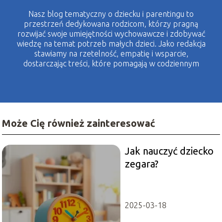
Nasz blog tematyczny o dziecku i parentingu to
przestrzeń dedykowana rodzicom, którzy pragną
rozwijać swoje umiejętności wychowawcze i zdobywać
wiedzę na temat potrzeb małych dzieci. Jako redakcja
stawiamy na rzetelność, empatię i wsparcie,
dostarczając treści, które pomagają w codziennym
życiu rodzinnym. Nasze artykuły obejmują szeroki
wachlarz tematów – od porad dotyczących rozwoju
dziecka, przez zdrowie, żywienie, aż po wychowanie i
budowanie więzi rodzinnych.
Może Cię również zainteresować
Jak nauczyć dziecko
zegara?
2025-03-18