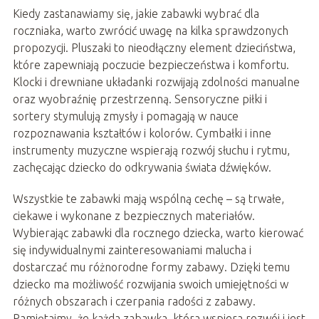
Kiedy zastanawiamy się, jakie zabawki wybrać dla
roczniaka, warto zwrócić uwagę na kilka sprawdzonych
propozycji. Pluszaki to nieodłączny element dzieciństwa,
które zapewniają poczucie bezpieczeństwa i komfortu.
Klocki i drewniane układanki rozwijają zdolności manualne
oraz wyobraźnię przestrzenną. Sensoryczne piłki i
sortery stymulują zmysły i pomagają w nauce
rozpoznawania kształtów i kolorów. Cymbałki i inne
instrumenty muzyczne wspierają rozwój słuchu i rytmu,
zachęcając dziecko do odkrywania świata dźwięków.
Wszystkie te zabawki mają wspólną cechę – są trwałe,
ciekawe i wykonane z bezpiecznych materiałów.
Wybierając zabawki dla rocznego dziecka, warto kierować
się indywidualnymi zainteresowaniami malucha i
dostarczać mu różnorodne formy zabawy. Dzięki temu
dziecko ma możliwość rozwijania swoich umiejętności w
różnych obszarach i czerpania radości z zabawy.
Pamiętajmy, że każda zabawka, która wspiera rozwój i jest