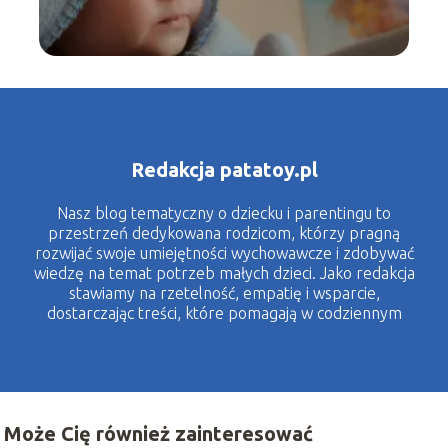
Redakcja patatoy.pl
Nasz blog tematyczny o dziecku i parentingu to
przestrzeń dedykowana rodzicom, którzy pragną
rozwijać swoje umiejętności wychowawcze i zdobywać
wiedzę na temat potrzeb małych dzieci. Jako redakcja
stawiamy na rzetelność, empatię i wsparcie,
dostarczając treści, które pomagają w codziennym
życiu rodzinnym. Nasze artykuły obejmują szeroki
wachlarz tematów – od porad dotyczących rozwoju
dziecka, przez zdrowie, żywienie, aż po wychowanie i
budowanie więzi rodzinnych.
Może Cię również zainteresować