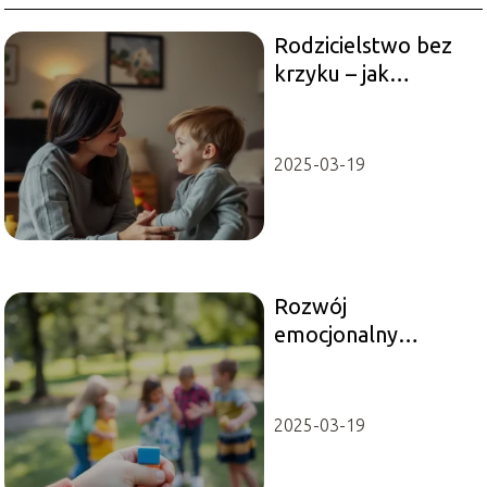
Rodzicielstwo bez
krzyku – jak
skutecznie
rozmawiać z
dzieckiem?
2025-03-19
Rozwój
emocjonalny
dziecka – jak
kształtują się
uczucia i relacje
2025-03-19
społeczne?