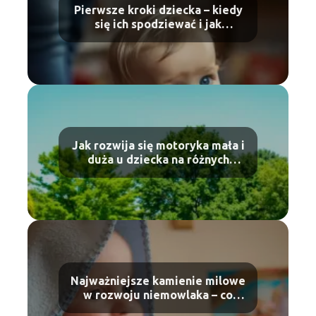
Pierwsze kroki dziecka – kiedy
się ich spodziewać i jak
wspierać naukę chodzenia?
Jak rozwija się motoryka mała i
duża u dziecka na różnych
etapach życia?
Najważniejsze kamienie milowe
w rozwoju niemowlaka – co
warto monitorować?